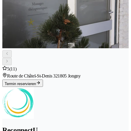
5
(11)
Route de Châtel-St-Denis 32
1805 Jongny
Termin reservieren
ReconnectU