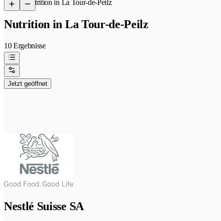
/
Nutrition in La Tour-de-Peilz
Nutrition in La Tour-de-Peilz
10 Ergebnisse
Jetzt geöffnet
Nestlé Suisse SA