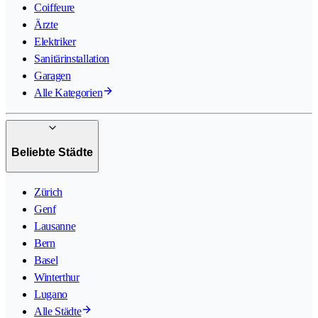
Coiffeure
Ärzte
Elektriker
Sanitärinstallation
Garagen
Alle Kategorien
Beliebte Städte
Zürich
Genf
Lausanne
Bern
Basel
Winterthur
Lugano
Alle Städte