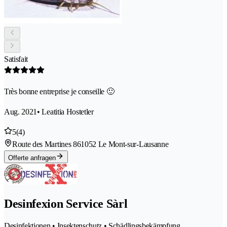
Satisfait
Très bonne entreprise je conseille 🙂
Aug. 2021
• Leatitia Hostetler
5
(4)
Route des Martines 86
1052 Le Mont-sur-Lausanne
Offerte anfragen
Desinfexion Service Sàrl
Desinfektionen • Insektenschutz • Schädlingsbekämpfung