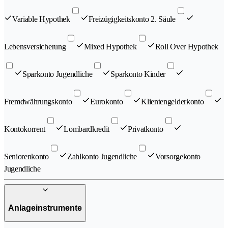
Variable Hypothek
Freizügigkeitskonto 2. Säule
Lebensversicherung
Mixed Hypothek
Roll Over Hypothek
Sparkonto Jugendliche
Sparkonto Kinder
Fremdwährungskonto
Eurokonto
Klientengelderkonto
Kontokorrent
Lombardkredit
Privatkonto
Seniorenkonto
Zahlkonto Jugendliche
Vorsorgekonto
Jugendliche
Anlageinstrumente