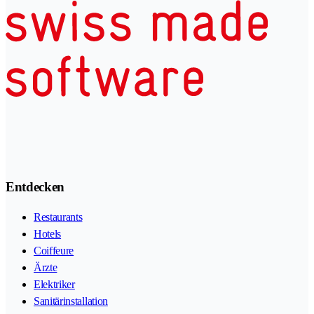
Entdecken
Restaurants
Hotels
Coiffeure
Ärzte
Elektriker
Sanitärinstallation