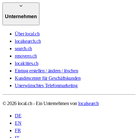
Unternehmen
Über local.ch
localsearch.ch
search.ch
renovero.ch
localcities.ch
Eintrag erstellen / ändern / löschen
Kundencenter für Geschäftskunden
Unerwünschtes Telefonmarketing
© 2026 local.ch - Ein Unternehmen von
localsearch
DE
EN
FR
IT