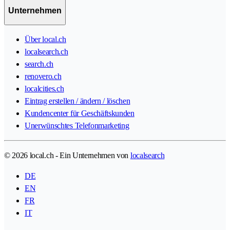
Unternehmen
Über local.ch
localsearch.ch
search.ch
renovero.ch
localcities.ch
Eintrag erstellen / ändern / löschen
Kundencenter für Geschäftskunden
Unerwünschtes Telefonmarketing
© 2026 local.ch - Ein Unternehmen von
localsearch
DE
EN
FR
IT