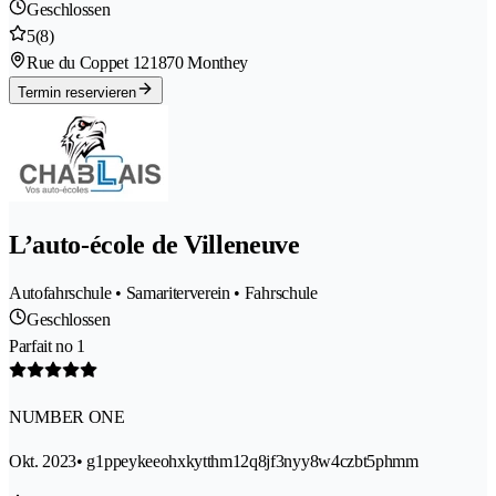
Geschlossen
5
(8)
Rue du Coppet 12
1870 Monthey
Termin reservieren
L’auto-école de Villeneuve
Autofahrschule • Samariterverein • Fahrschule
Geschlossen
Parfait no 1
NUMBER ONE
Okt. 2023
• g1ppeykeeohxkytthm12q8jf3nyy8w4czbt5phmm