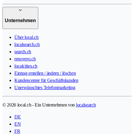
Unternehmen
Über local.ch
localsearch.ch
search.ch
renovero.ch
localcities.ch
Eintrag erstellen / ändern / löschen
Kundencenter für Geschäftskunden
Unerwünschtes Telefonmarketing
© 2026 local.ch - Ein Unternehmen von
localsearch
DE
EN
FR