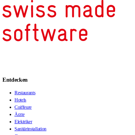
Entdecken
Restaurants
Hotels
Coiffeure
Ärzte
Elektriker
Sanitärinstallation