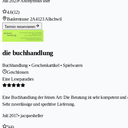
Juli 2023
• Anonymous user
4.6
(12)
Baslerstrasse 2A
4123 Allschwil
Termin reservieren
die buchhandlung
Buchhandlung • Geschenkartikel • Spielwaren
Geschlossen
Eine Leseparadies
Eine Buchhandlung der feinen Art: Die Beratung ist sehr kompetent un
Sehr zuverlässige und speditive Lieferung.
Juli 2017
• jacquesheller
5
(4)