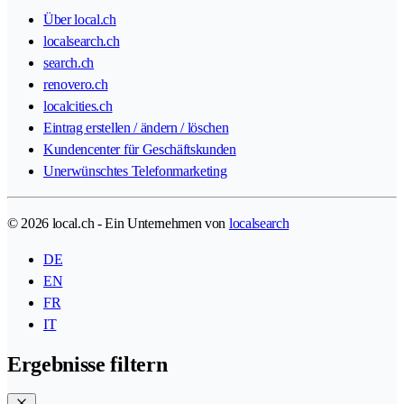
Über local.ch
localsearch.ch
search.ch
renovero.ch
localcities.ch
Eintrag erstellen / ändern / löschen
Kundencenter für Geschäftskunden
Unerwünschtes Telefonmarketing
© 2026 local.ch - Ein Unternehmen von
localsearch
DE
EN
FR
IT
Ergebnisse filtern