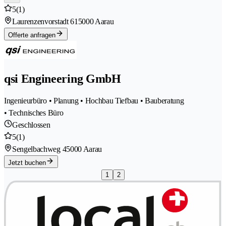
5
(1)
Laurenzenvorstadt 61
5000 Aarau
Offerte anfragen
qsi Engineering GmbH
Ingenieurbüro • Planung • Hochbau Tiefbau • Bauberatung
• Technisches Büro
Geschlossen
5
(1)
Sengelbachweg 4
5000 Aarau
Jetzt buchen
1
2