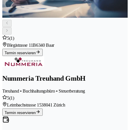
5
(1)
Blegistrasse 11B
6340 Baar
Termin reservieren
Nummeria Treuhand GmbH
Treuhand • Buchhaltungsbüro • Steuerberatung
5
(1)
Leimbachstrasse 153
8041 Zürich
Termin reservieren