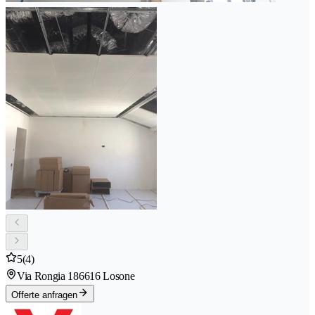
5
(4)
Via Rongia 18
6616 Losone
Offerte anfragen