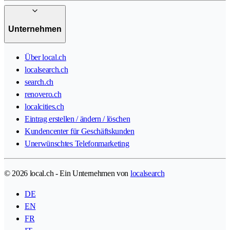
Unternehmen
Über local.ch
localsearch.ch
search.ch
renovero.ch
localcities.ch
Eintrag erstellen / ändern / löschen
Kundencenter für Geschäftskunden
Unerwünschtes Telefonmarketing
© 2026 local.ch - Ein Unternehmen von
localsearch
DE
EN
FR