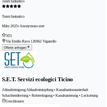
Team fantastico
Team fantastico
März 2025
• Anonymous user
5
(5)
Via Emilio Rava 12
6962 Viganello
Offerte anfragen
S.E.T. Servizi ecologici Ticino
Ablaufreinigung Ablaufentstopfung • Kanalisationsunterhalt
Schachtentleerung • Rohrreinigung • Kanalsanierung • Leckortung
Geschlossen