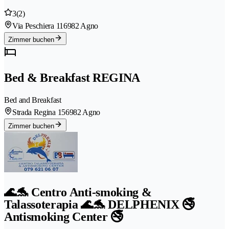
3
(2)
Via Peschiera 11
6982 Agno
Zimmer buchen
Bed & Breakfast REGINA
Bed and Breakfast
Strada Regina 15
6982 Agno
Zimmer buchen
🌊🐬 Centro Anti-smoking &
Talassoterapia 🌊🐬 DELPHENIX 🚭
Antismoking Center 🚭