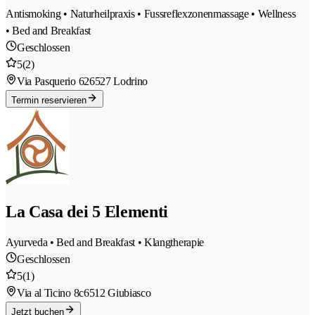
Antismoking • Naturheilpraxis • Fussreflexzonenmassage • Wellness
• Bed and Breakfast
Geschlossen
5
(2)
Via Pasquerio 62
6527 Lodrino
Termin reservieren
La Casa dei 5 Elementi
Ayurveda • Bed and Breakfast • Klangtherapie
Geschlossen
5
(1)
Via al Ticino 8c
6512 Giubiasco
Jetzt buchen