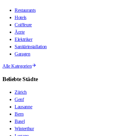
Restaurants
Hotels
Coiffeure
Ärzte
Elektriker
Sanitärinstallation
Garagen
Alle Kategorien
Beliebte Städte
Zürich
Genf
Lausanne
Bern
Basel
Winterthur
Lugano