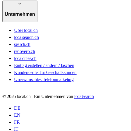
Unternehmen
Über local.ch
localsearch.ch
search.ch
renovero.ch
localcities.ch
Eintrag erstellen / ändern / löschen
Kundencenter für Geschäftskunden
Unerwünschtes Telefonmarketing
© 2026 local.ch - Ein Unternehmen von
localsearch
DE
EN
FR
IT