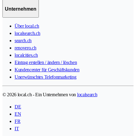
Unternehmen
Über local.ch
localsearch.ch
search.ch
renovero.ch
localcities.ch
Eintrag erstellen / ändern / löschen
Kundencenter für Geschäftskunden
Unerwünschtes Telefonmarketing
© 2026 local.ch - Ein Unternehmen von
localsearch
DE
EN
FR
IT