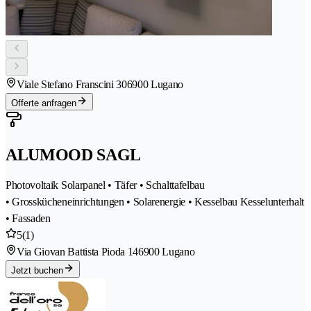
Viale Stefano Franscini 30
6900 Lugano
Offerte anfragen
ALUMOOD SAGL
Photovoltaik Solarpanel • Täfer • Schalttafelbau
• Grosskücheneinrichtungen • Solarenergie • Kesselbau Kesselunterhalt
• Fassaden
5
(1)
Via Giovan Battista Pioda 14
6900 Lugano
Jetzt buchen