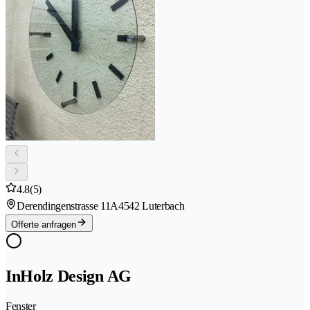
4.8
(5)
Derendingenstrasse 11A
4542 Luterbach
Offerte anfragen
InHolz Design AG
Fenster