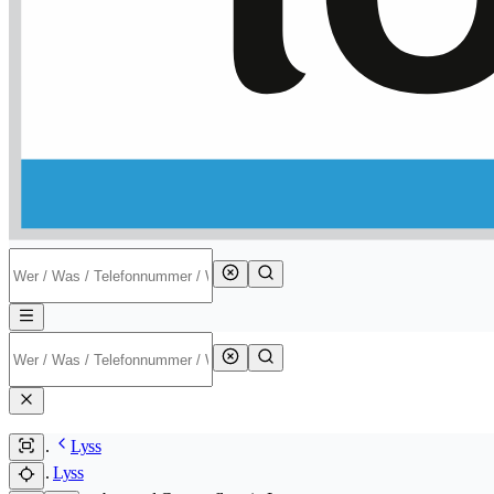
Lyss
Lyss