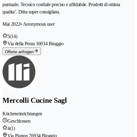
puntuale. Tecnico cordiale preciso e affidabile. Prodotti di ottima
qualita’. Ditta super consigliata.
Mai 2022
• Anonymous user
5
(14)
Via della Posta 3
6934 Bioggio
Offerte anfragen
Mercolli Cucine Sagl
Kücheneinrichtungen
Geschlossen
4
(1)
Via Pianon 7
6934 Bioggio