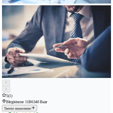
5
(1)
Blegistrasse 11B
6340 Baar
Termin reservieren