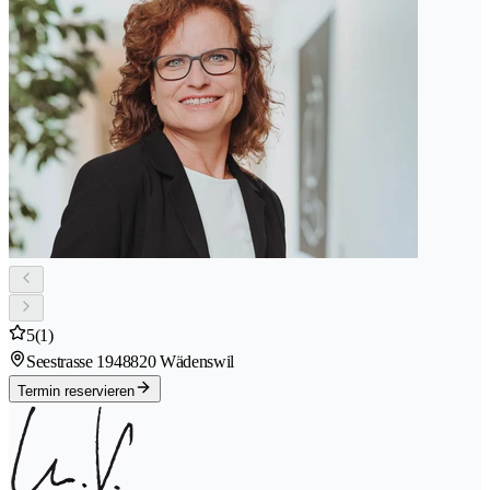
5
(1)
Seestrasse 194
8820 Wädenswil
Termin reservieren