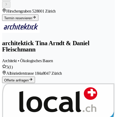
Hirschengraben 52
8001 Zürich
Termin reservieren
architektick Tina Arndt & Daniel
Fleischmann
Architekt • Ökologisches Bauen
5
(1)
Albisriederstrasse 184a
8047 Zürich
Offerte anfragen