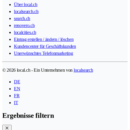
Über local.ch
localsearch.ch
search.ch
renovero.ch
localcities.ch
Eintrag erstellen / ändern / löschen
Kundencenter für Geschäftskunden
Unerwünschtes Telefonmarketing
© 2026 local.ch - Ein Unternehmen von
localsearch
DE
EN
FR
IT
Ergebnisse filtern