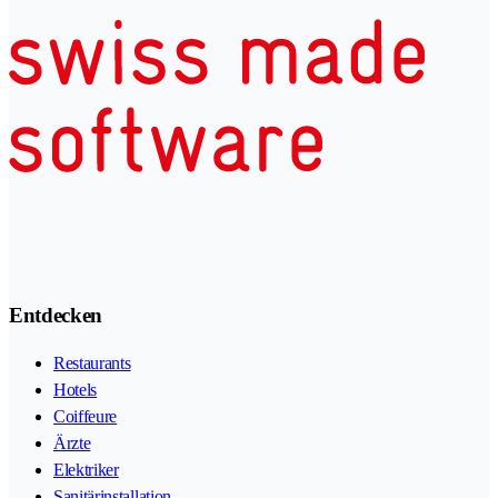
Entdecken
Restaurants
Hotels
Coiffeure
Ärzte
Elektriker
Sanitärinstallation