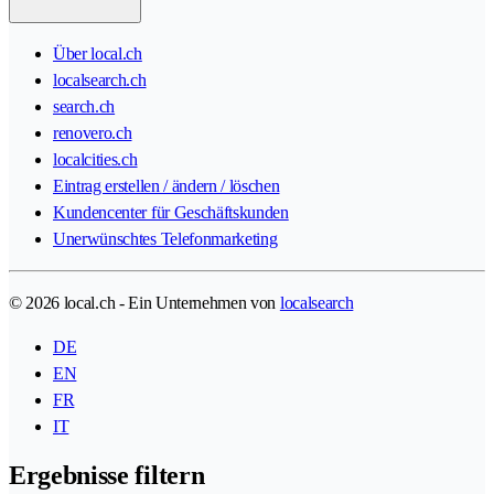
Über local.ch
localsearch.ch
search.ch
renovero.ch
localcities.ch
Eintrag erstellen / ändern / löschen
Kundencenter für Geschäftskunden
Unerwünschtes Telefonmarketing
© 2026 local.ch - Ein Unternehmen von
localsearch
DE
EN
FR
IT
Ergebnisse filtern