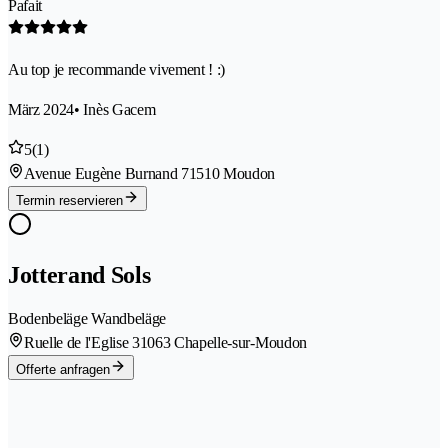
Pafait
Au top je recommande vivement ! :)
März 2024
• Inès Gacem
5
(1)
Avenue Eugène Burnand 7
1510 Moudon
Termin reservieren
Jotterand Sols
Bodenbeläge Wandbeläge
Ruelle de l'Eglise 3
1063 Chapelle-sur-Moudon
Offerte anfragen