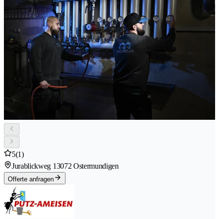
5
(1)
Jurablickweg 1
3072 Ostermundigen
Offerte anfragen