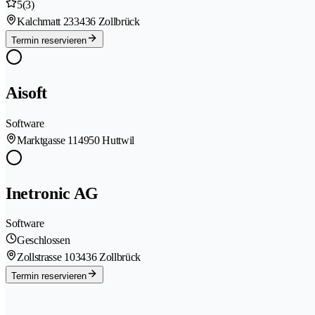
5
(3)
Kalchmatt 23
3436 Zollbrück
Termin reservieren
Aisoft
Software
Marktgasse 11
4950 Huttwil
Inetronic AG
Software
Geschlossen
Zollstrasse 10
3436 Zollbrück
Termin reservieren