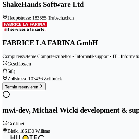
ShakeHands Software Ltd
Hauptstrasse 18
3555 Trubschachen
FABRICE LA FARINA GmbH
Computersysteme Computerzubehör • Informatiksupport • IT - Informat
Geschlossen
5
(8)
Zollstrasse 10
3436 Zollbrück
Termin reservieren
mwi-dev, Michael Wicki development & su
Geöffnet
Bleiki 18
6130 Willisau