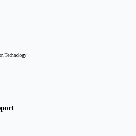
ion Technology
pport