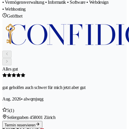
• Vermögensverwaltung • Informatik • Software • Webdesign
• Webhosting
Geöffnet
Alles gut
gut geholfen auch schwer für mich jetzt aber gut
Aug. 2026
• alwqmjuqg
5
(1)
Seilergraben 45
8001 Zürich
Termin reservieren