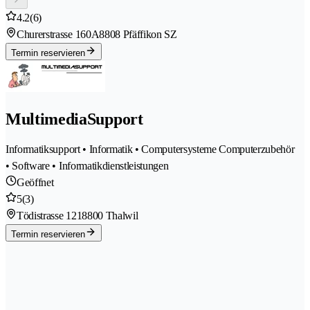
4.2
(6)
Churerstrasse 160A
8808 Pfäffikon SZ
Termin reservieren
MultimediaSupport
Informatiksupport • Informatik • Computersysteme Computerzubehör
• Software • Informatikdienstleistungen
Geöffnet
5
(3)
Tödistrasse 121
8800 Thalwil
Termin reservieren