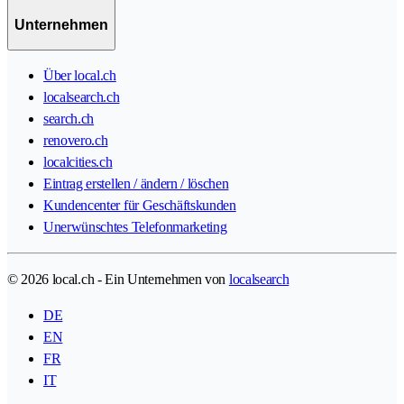
Unternehmen
Über local.ch
localsearch.ch
search.ch
renovero.ch
localcities.ch
Eintrag erstellen / ändern / löschen
Kundencenter für Geschäftskunden
Unerwünschtes Telefonmarketing
© 2026 local.ch - Ein Unternehmen von
localsearch
DE
EN
FR
IT