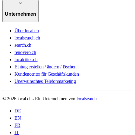
Unternehmen
Über local.ch
localsearch.ch
search.ch
renovero.ch
localcities.ch
Eintrag erstellen / ändern / löschen
Kundencenter für Geschäftskunden
Unerwünschtes Telefonmarketing
© 2026 local.ch - Ein Unternehmen von
localsearch
DE
EN
FR
IT