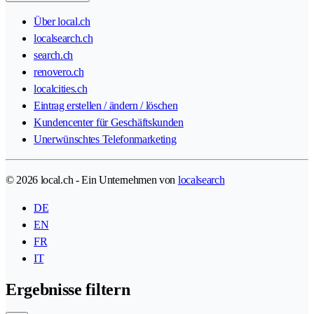
Über local.ch
localsearch.ch
search.ch
renovero.ch
localcities.ch
Eintrag erstellen / ändern / löschen
Kundencenter für Geschäftskunden
Unerwünschtes Telefonmarketing
© 2026 local.ch - Ein Unternehmen von
localsearch
DE
EN
FR
IT
Ergebnisse filtern