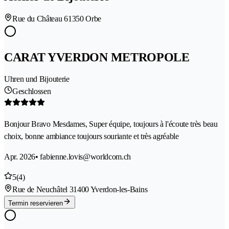
Rue du Château 6
1350 Orbe
CARAT YVERDON METROPOLE
Uhren und Bijouterie
Geschlossen
Bonjour Bravo Mesdames, Super équipe, toujours à l'écoute très beau
choix, bonne ambiance toujours souriante et très agréable
Apr. 2026
• fabienne.lovis@worldcom.ch
5
(4)
Rue de Neuchâtel 3
1400 Yverdon-les-Bains
Termin reservieren