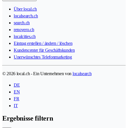
Über local.ch
localsearch.ch
search.ch
renovero.ch
localcities.ch
Eintrag erstellen / ändern / löschen
Kundencenter für Geschäftskunden
Unerwünschtes Telefonmarketing
© 2026 local.ch - Ein Unternehmen von
localsearch
DE
EN
FR
IT
Ergebnisse filtern