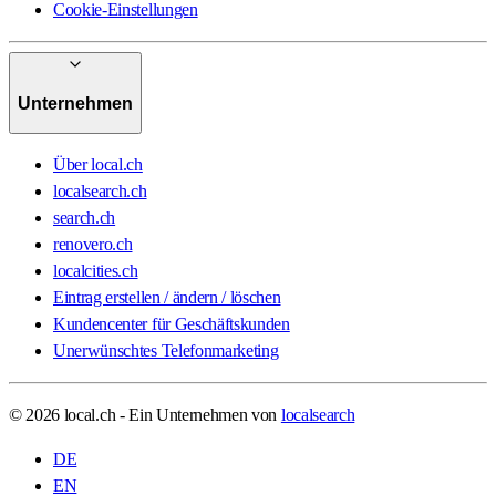
Cookie-Einstellungen
Unternehmen
Über local.ch
localsearch.ch
search.ch
renovero.ch
localcities.ch
Eintrag erstellen / ändern / löschen
Kundencenter für Geschäftskunden
Unerwünschtes Telefonmarketing
© 2026 local.ch - Ein Unternehmen von
localsearch
DE
EN