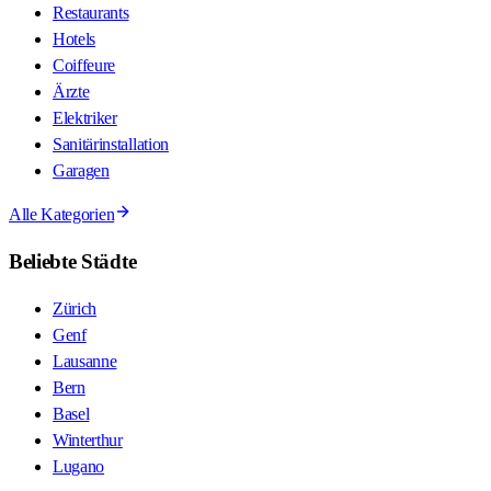
Restaurants
Hotels
Coiffeure
Ärzte
Elektriker
Sanitärinstallation
Garagen
Alle Kategorien
Beliebte Städte
Zürich
Genf
Lausanne
Bern
Basel
Winterthur
Lugano