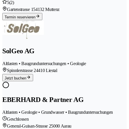
5
(2)
Gartenstrasse 15
4132 Muttenz
Termin reservieren
SolGeo AG
Altlasten • Baugrunduntersuchungen • Geologie
Spinnlerstrasse 2
4410 Liestal
Jetzt buchen
EBERHARD & Partner AG
Altlasten • Geologie • Grundwasser • Baugrunduntersuchungen
Geschlossen
General-Guisan-Strasse 2
5000 Aarau