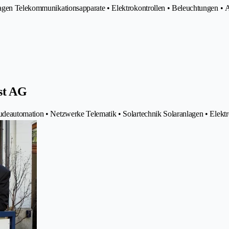
lagen Telekommunikationsapparate • Elektrokontrollen • Beleuchtungen • 
st AG
udeautomation • Netzwerke Telematik • Solartechnik Solaranlagen • Elekt