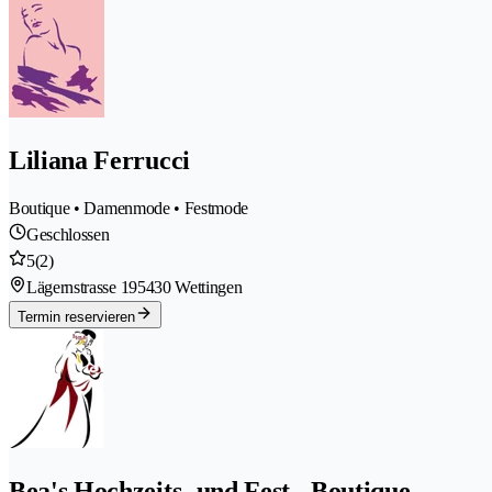
Liliana Ferrucci
Boutique • Damenmode • Festmode
Geschlossen
5
(2)
Lägernstrasse 19
5430 Wettingen
Termin reservieren
Bea's Hochzeits- und Fest - Boutique