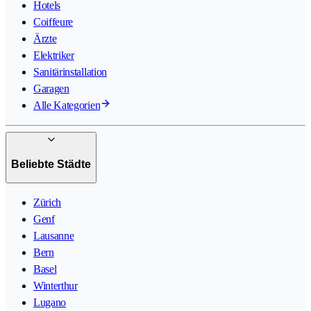
Hotels
Coiffeure
Ärzte
Elektriker
Sanitärinstallation
Garagen
Alle Kategorien
Beliebte Städte
Zürich
Genf
Lausanne
Bern
Basel
Winterthur
Lugano