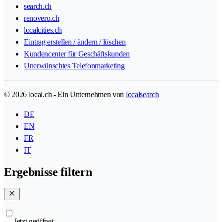
search.ch
renovero.ch
localcities.ch
Eintrag erstellen / ändern / löschen
Kundencenter für Geschäftskunden
Unerwünschtes Telefonmarketing
© 2026 local.ch - Ein Unternehmen von
localsearch
DE
EN
FR
IT
Ergebnisse filtern
Jetzt geöffnet