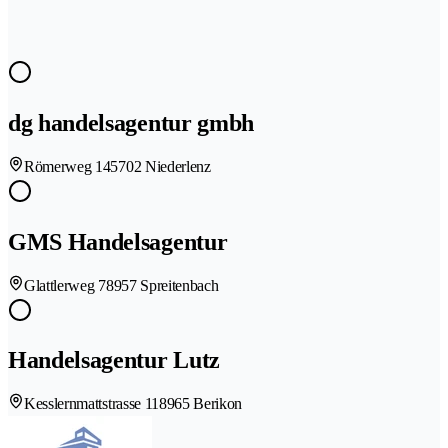
dg handelsagentur gmbh
Römerweg 14
5702 Niederlenz
GMS Handelsagentur
Glattlerweg 7
8957 Spreitenbach
Handelsagentur Lutz
Kesslernmattstrasse 11
8965 Berikon