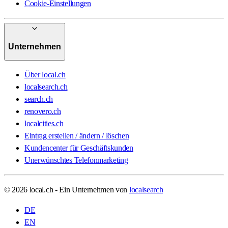
Cookie-Einstellungen
Unternehmen
Über local.ch
localsearch.ch
search.ch
renovero.ch
localcities.ch
Eintrag erstellen / ändern / löschen
Kundencenter für Geschäftskunden
Unerwünschtes Telefonmarketing
© 2026 local.ch - Ein Unternehmen von
localsearch
DE
EN