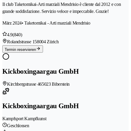
Il club Taketomikai-Arti marziali Mendrisio è cliente dal 2012 e con
grande soddisfazione. Servizio veloce e impeccabile. Grazie!
März 2024
• Taketomikai - Arti marziali Mendrisio
4.9
(840)
Rolandstrasse 15
8004 Zürich
Termin reservieren
Kickboxingaargau GmbH
Kirchbergstrasse 46
5023 Biberstein
Kickboxingaargau GmbH
Kampfsport Kampfkunst
Geschlossen