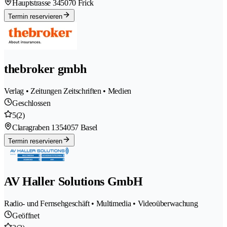
Hauptstrasse 34
5070 Frick
Termin reservieren
thebroker gmbh
Verlag • Zeitungen Zeitschriften • Medien
Geschlossen
5
(2)
Claragraben 135
4057 Basel
Termin reservieren
AV Haller Solutions GmbH
Radio- und Fernsehgeschäft • Multimedia • Videoüberwachung
Geöffnet