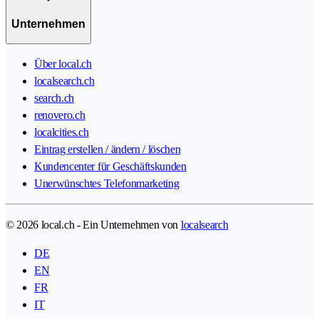
Unternehmen
Über local.ch
localsearch.ch
search.ch
renovero.ch
localcities.ch
Eintrag erstellen / ändern / löschen
Kundencenter für Geschäftskunden
Unerwünschtes Telefonmarketing
© 2026 local.ch - Ein Unternehmen von
localsearch
DE
EN
FR
IT