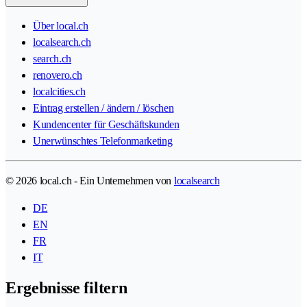
Über local.ch
localsearch.ch
search.ch
renovero.ch
localcities.ch
Eintrag erstellen / ändern / löschen
Kundencenter für Geschäftskunden
Unerwünschtes Telefonmarketing
© 2026 local.ch - Ein Unternehmen von
localsearch
DE
EN
FR
IT
Ergebnisse filtern