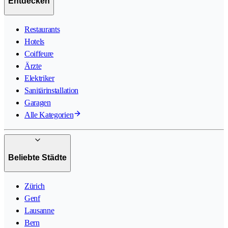
Entdecken
Restaurants
Hotels
Coiffeure
Ärzte
Elektriker
Sanitärinstallation
Garagen
Alle Kategorien
Beliebte Städte
Zürich
Genf
Lausanne
Bern