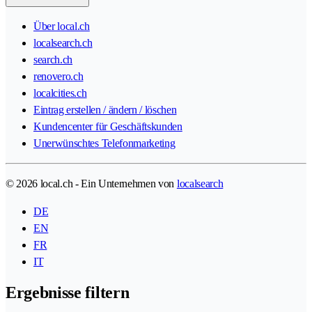
Über local.ch
localsearch.ch
search.ch
renovero.ch
localcities.ch
Eintrag erstellen / ändern / löschen
Kundencenter für Geschäftskunden
Unerwünschtes Telefonmarketing
© 2026 local.ch - Ein Unternehmen von
localsearch
DE
EN
FR
IT
Ergebnisse filtern