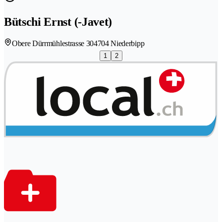
Bütschi Ernst (-Javet)
Obere Dürrmühlestrasse 30
4704 Niederbipp
1
2