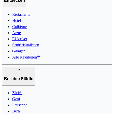
Entdecken
Restaurants
Hotels
Coiffeure
Ärzte
Elektriker
Sanitärinstallation
Garagen
Alle Kategorien
Beliebte Städte
Zürich
Genf
Lausanne
Bern