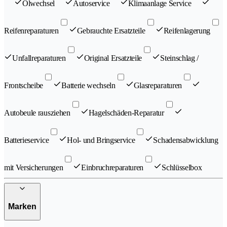
Ölwechsel
Autoservice
Klimaanlage Service
Reifenreparaturen
Gebrauchte Ersatzteile
Reifenlagerung
Unfallreparaturen
Original Ersatzteile
Steinschlag /
Frontscheibe
Batterie wechseln
Glasreparaturen
Autobeule rausziehen
Hagelschäden-Reparatur
Batterieservice
Hol- und Bringservice
Schadensabwicklung
mit Versicherungen
Einbruchreparaturen
Schlüsselbox
Marken