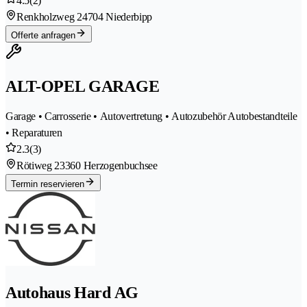
4.5
(2)
Renkholzweg 2
4704 Niederbipp
Offerte anfragen
ALT-OPEL GARAGE
Garage • Carrosserie • Autovertretung • Autozubehör Autobestandteile
• Reparaturen
2.3
(3)
Rötiweg 2
3360 Herzogenbuchsee
Termin reservieren
Autohaus Hard AG