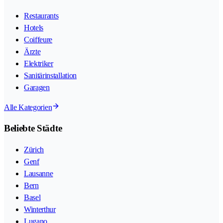
Restaurants
Hotels
Coiffeure
Ärzte
Elektriker
Sanitärinstallation
Garagen
Alle Kategorien
Beliebte Städte
Zürich
Genf
Lausanne
Bern
Basel
Winterthur
Lugano