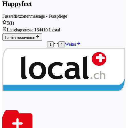
Happyfeet
Fussreflexzonenmassage • Fusspflege
5
(1)
Langhagstrasse 16
4410 Liestal
Termin reservieren
Weiter
1
4