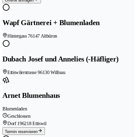
Offerte anfragen
Wapf Gärtnerei + Blumenladen
Hintergass 7
6147 Altbüron
Dubach Josef und Annelies (-Häfliger)
Ettiswilerstrasse 9
6130 Willisau
Arnet Blumenhaus
Blumenladen
Geschlossen
Dorf 19
6218 Ettiswil
Termin reservieren