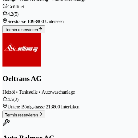
Geöffnet
4.2
(5)
Seestrasse 109
3800 Unterseen
Termin reservieren
Oeltrans AG
Heizöl • Tankstelle • Autowaschanlage
4.5
(2)
Untere Bönigstrasse 21
3800 Interlaken
Termin reservieren
Auto Balmer AG