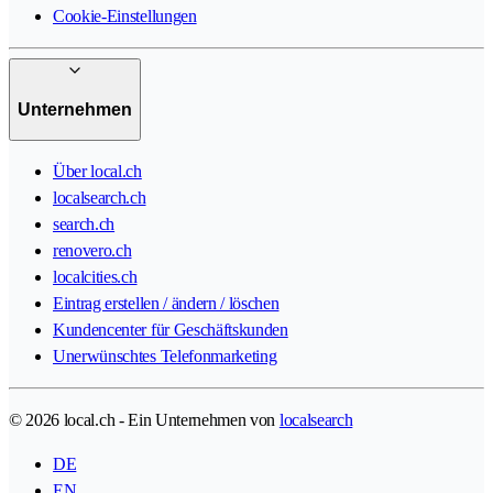
Cookie-Einstellungen
Unternehmen
Über local.ch
localsearch.ch
search.ch
renovero.ch
localcities.ch
Eintrag erstellen / ändern / löschen
Kundencenter für Geschäftskunden
Unerwünschtes Telefonmarketing
© 2026 local.ch - Ein Unternehmen von
localsearch
DE
EN