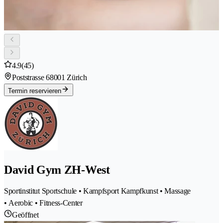
4.9
(45)
Poststrasse 6
8001 Zürich
Termin reservieren
David Gym ZH-West
Sportinstitut Sportschule • Kampfsport Kampfkunst • Massage
• Aerobic • Fitness-Center
Geöffnet